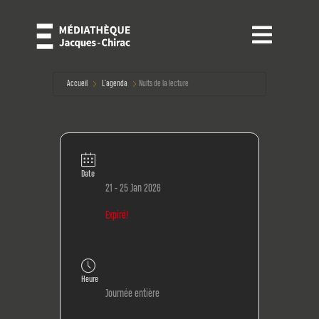
Panneau de gestion des cookies

Accueil
L'agenda
Nuits de la lecture
Date
21 - 25 Jan 2026
Expiré!
Heure
Journée entière