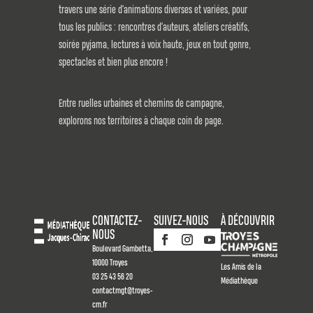
travers une série d’animations diverses et variées, pour
tous les publics : rencontres d’auteurs, ateliers créatifs,
soirée pyjama, lectures à voix haute, jeux en tout genre,
spectacles et bien plus encore !
Entre ruelles urbaines et chemins de campagne,
explorons nos territoires à chaque coin de page.
CONTACTEZ-
SUIVEZ-NOUS
À DÉCOUVRIR
NOUS
Boulevard Gambetta,
10000 Troyes
Les Amis de la
03 25 43 56 20
Médiathèque
contactmgt@troyes-
cm.fr